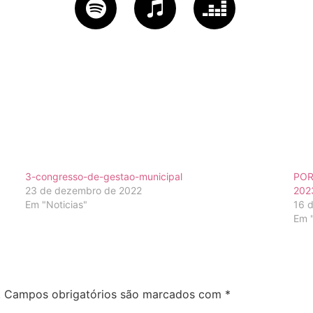
3-congresso-de-gestao-municipal
POR
23 de dezembro de 2022
202
Em "Noticias"
16 
Em "
.
Campos obrigatórios são marcados com
*